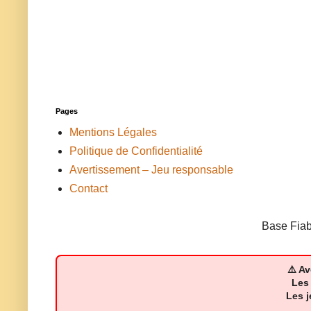
Pages
Mentions Légales
Politique de Confidentialité
Avertissement – Jeu responsable
Contact
Base Fiab
⚠️ A
Les 
Les j