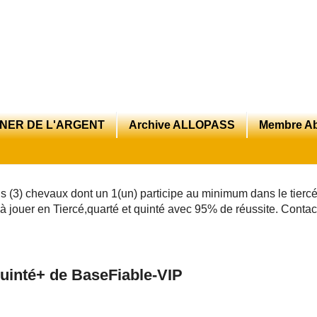
NER DE L'ARGENT
Archive ALLOPASS
Membre Ab
ois (3) chevaux dont un 1(un) participe au minimum dans le tierc
x à jouer en Tiercé,quarté et quinté avec 95% de réussite. Con
uinté+ de BaseFiable-VIP