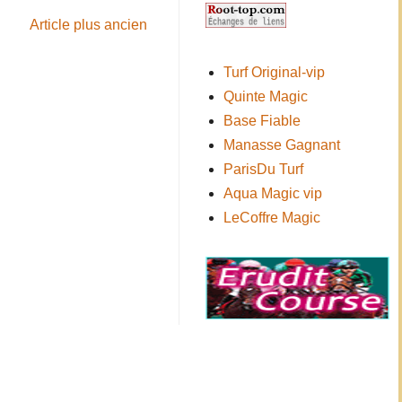
Article plus ancien
Turf Original-vip
Quinte Magic
Base Fiable
Manasse Gagnant
ParisDu Turf
Aqua Magic vip
LeCoffre Magic