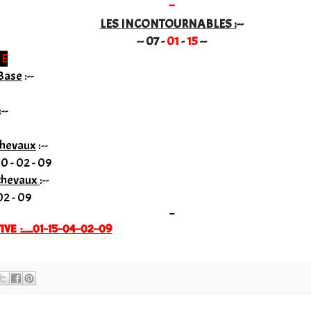
-
LES INCONTOURNABLES :
--
-- 07 -
01
-
15
--
NE
 Base
:
--
:
-
-
chevaux
:--
 10 - 02 - 09
chevaux
:
-
-
 02 - 09
-
IVE
:.....01-15-04-02-09