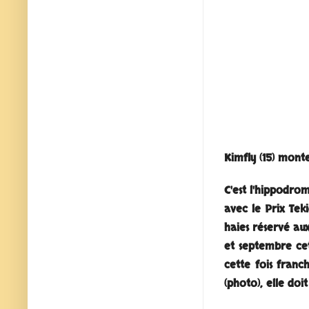
Kimfly (15) mont
C'est l'hippodro
avec le Prix Tek
haies réservé au
et septembre cet
cette fois franc
(photo), elle doi