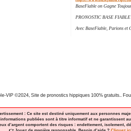
BaseFiable on Gagne Toujours,
PRONOSTIC BASE FIABLE
Avec BaseFiable, Parions et
le-VIP ©2024, Site de pronostics hippiques 100% gratuits.. Fou
vertissement : Ce site est destiné uniquement aux personnes maje
informations publiées sont à titre informatif et ne garantissent a
eux d’argent comportent des risques : endettement, isolement, 
👉 Jouez de manière responsable. Besoin d’aide ?
Cliquez ic