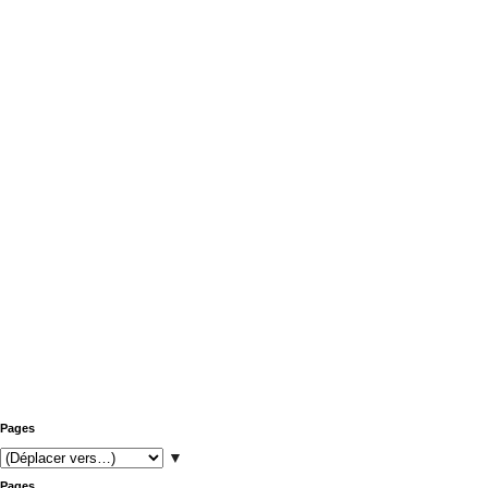
Pages
▼
Pages