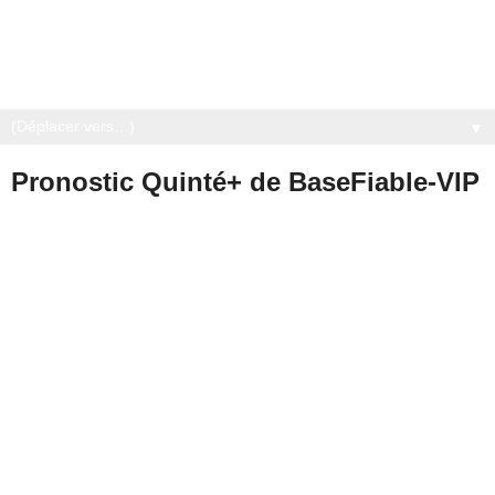
▼
Pronostic Quinté+ de BaseFiable-VIP