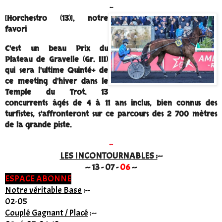
-
[Horchestro (13)], notre
favori
C'est un beau Prix du
Plateau de Gravelle (Gr. III)
qui sera l'ultime Quinté+ de
ce meeting d'hiver dans le
Temple du Trot. 13
concurrents âgés de 4 à 11 ans inclus, bien connus des
turfistes, s'affronteront sur ce parcours des 2 700 mètres
de la grande piste.
-
LES INCONTOURNABLES :
--
-- 13 - 07 -
06
--
ESPACE ABONNE
Notre véritable Base
:
--
02-05
Couplé Gagnant / Placé
:
-
-