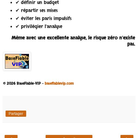
✔ définir un budget
✔ répartir ses mises
✔ éviter les paris impulsifs
✔ privilégier l’analyse
Même avec une excellente analyse, le risque zéro n’existe
pas.
© 2026 BaseFiable-VIP –
basefiablevip.com
Partager