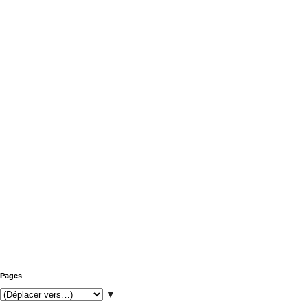
Pages
▼