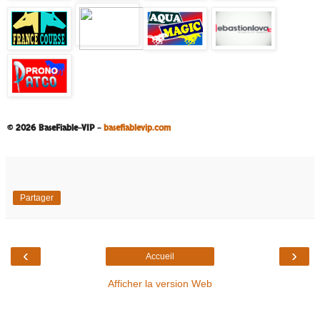
© 2026 BaseFiable-VIP –
basefiablevip.com
Partager
‹
›
Accueil
Afficher la version Web