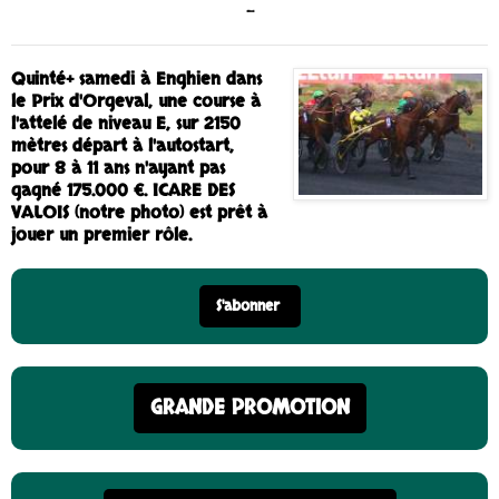
-
Quinté+ samedi à Enghien dans
le Prix d'Orgeval, une course à
l'attelé de niveau E, sur 2150
mètres départ à l'autostart,
pour 8 à 11 ans n'ayant pas
gagné 175.000 €.
ICARE DES
VALOIS
(notre photo) est prêt à
jouer un premier rôle.
S'abonner
GRANDE PROMOTION