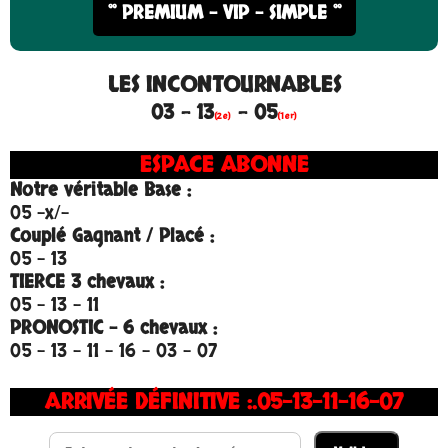
°° PREMIUM - VIP - SIMPLE °°
LES INCONTOURNABLES
03 - 13
- 05
(2e)
(1er)
ESPACE ABONNE
Notre véritable Base :
05 -x/-
Couplé Gagnant / Placé :
05 - 13
TIERCE 3 chevaux :
05 - 13 - 11
PRONOSTIC - 6 chevaux :
05 - 13 - 11 - 16 - 03 - 07
ARRIVÉE DÉFINITIVE :.05-13-11-16-07