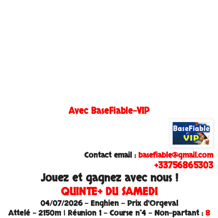
Avec BaseFiable-VIP
Contact email :
basefiable@gmail.com
+33756865303
Jouez et gagnez avec nous !
QUINTE+ DU SAMEDI
04/07/2026 - Enghien - Prix d'Orgeval
Attelé - 2150m | Réunion 1 - Course n°4
-
Non-partant :
8